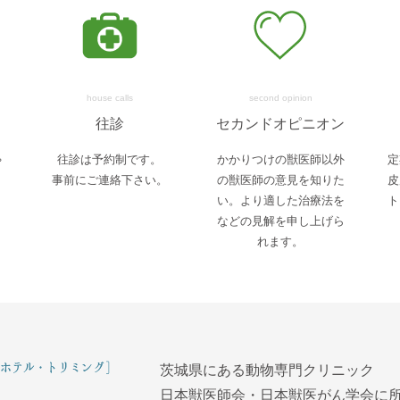
house calls
second opinion
往診
セカンドオピニオン
ゃ
往診は予約制です。
かかりつけの獣医師以外
定
事前にご連絡下さい。
の獣医師の意見を知りた
皮
い。より適した治療法を
ト
などの見解を申し上げら
れます。
茨城県にある動物専門クリニック
日本獣医師会・日本獣医がん学会に