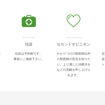
house calls
second opinion
往診
セカンドオピニオン
ゃ
往診は予約制です。
かかりつけの獣医師以外
定
事前にご連絡下さい。
の獣医師の意見を知りた
皮
い。より適した治療法を
ト
などの見解を申し上げら
れます。