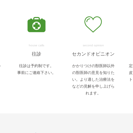
house calls
second opinion
往診
セカンドオピニオン
ゃ
往診は予約制です。
かかりつけの獣医師以外
定
事前にご連絡下さい。
の獣医師の意見を知りた
皮
い。より適した治療法を
ト
などの見解を申し上げら
れます。