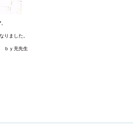
*。
なりました。
 ｂｙ充先生