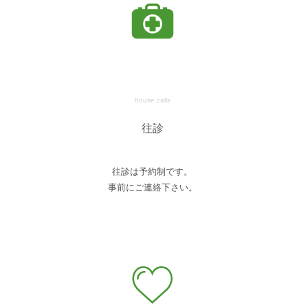
house calls
往診
往診は予約制です。
事前にご連絡下さい。