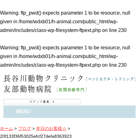
Warning
: ftp_pwd() expects parameter 1 to be resource, null
given in
/home/wdxb01/h-animal.com/public_html/wp-
admin/includes/class-wp-filesystem-ftpext.php
on line
230
Warning
: ftp_pwd() expects parameter 1 to be resource, null
given in
/home/wdxb01/h-animal.com/public_html/wp-
admin/includes/class-wp-filesystem-ftpext.php
on line
230
MENU
ホーム
>
ブログ
>
本日のお客様☆
>
20f133f36f53025efcf27defa8363923