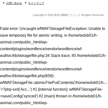
お問い合わせ
サイトマップ
Copyright © 2026 長谷川動物クリニック All rights Reserved.
Fatal error
: Uncaught wfWAFStorageFileException: Unable to
save temporary file for atomic writing. in /home/wdxb01/h-
animal.com/public_html/wp-
content/plugins/wordfence/vendor/wordfence/wf-
waf/src/lib/storage/file.php:34 Stack trace: #0 /home/wdxb01/h-
animal.com/public_html/wp-
content/plugins/wordfence/vendor/wordfence/wf-
waf/src/lib/storage/file.php(658):
wfWAFStorageFile::atomicFilePutContents('/home/wdxb01/h-...'
'<?php exit('Acc...') #1 [internal function]: wfWAFStorageFile-
>saveConfig('synced') #2 {main} thrown in
/home/wdxb01/h-
animal.com/public_html/wp-