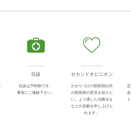
house calls
second opinion
往診
セカンドオピニオン
ゃ
往診は予約制です。
かかりつけの獣医師以外
定
事前にご連絡下さい。
の獣医師の意見を知りた
皮
い。より適した治療法を
ト
などの見解を申し上げら
れます。