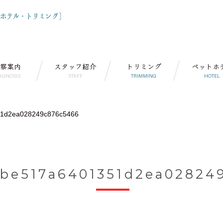
察案内
スタッフ紹介
トリミング
ペットホ
AGNOSIS
STAFF
TRIMMING
HOTEL
1d2ea028249c876c5466
be517a6401351d2ea02824