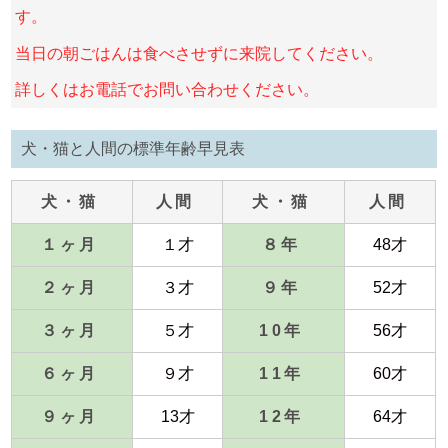
す。
当日の朝ごはんは食べさせずに来院してください。
詳しくはお電話でお問い合わせください。
犬・猫と人間の標準年齢早見表
犬・猫
人間
犬・猫
人間
１ヶ月
１才
８年
48才
２ヶ月
３才
９年
52才
３ヶ月
５才
10年
56才
６ヶ月
９才
11年
60才
９ヶ月
13才
12年
64才