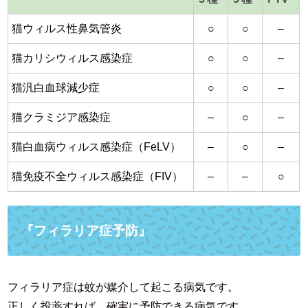
猫ウィルス性鼻気管炎
○
○
–
猫カリシウィルス感染症
○
○
–
猫汎白血球減少症
○
○
–
猫クラミジア感染症
–
○
–
猫白血病ウィルス感染症（FeLV）
–
○
–
猫免疫不全ウィルス感染症（FIV）
–
–
○
『フィラリア症予防』
フィラリア症は蚊が媒介して起こる病気です。
正しく投薬すれば、確実に予防できる病気です。