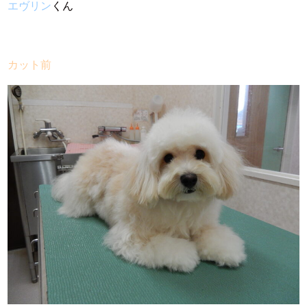
エヴリン
くん
カット前